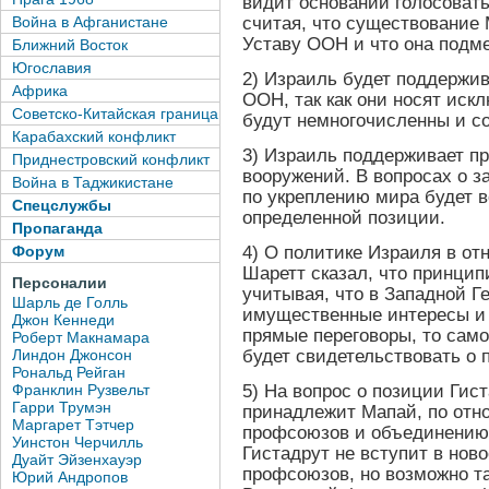
видит оснований голосовать
Война в Афганистане
считая, что существование
Уставу ООН и что она подме
Ближний Восток
Югославия
2) Израиль будет поддержи
Африка
ООН, так как они носят иск
Советско-Китайская граница
будут немногочисленны и с
Карабахский конфликт
3) Израиль поддерживает п
Приднестровский конфликт
вооружений. В вопросах о з
Война в Таджикистане
по укреплению мира будет в
Спецслужбы
определенной позиции.
Пропаганда
4) О политике Израиля в от
Форум
Шаретт сказал, что принципи
Персоналии
учитывая, что в Западной 
Шарль де Голль
имущественные интересы и 
Джон Кеннеди
прямые переговоры, то само
Роберт Макнамара
будет свидетельствовать о 
Линдон Джонсон
Рональд Рейган
5) На вопрос о позиции Гис
Франклин Рузвельт
Гарри Трумэн
принадлежит Мапай, по от
Маргарет Тэтчер
профсоюзов и объединению 
Уинстон Черчилль
Гистадрут не вступит в нов
Дуайт Эйзенхауэр
профсоюзов, но возможно так
Юрий Андропов