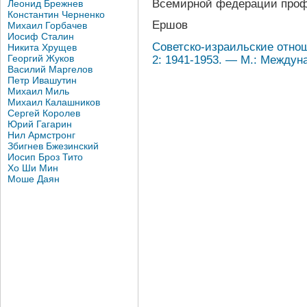
Всемирной федерации проф
Леонид Брежнев
Константин Черненко
Ершов
Михаил Горбачев
Иосиф Сталин
Советско-израильские отноше
Никита Хрущев
Георгий Жуков
2: 1941-1953. — М.: Междуна
Василий Маргелов
Петр Ивашутин
Михаил Миль
Михаил Калашников
Сергей Королев
Юрий Гагарин
Нил Армстронг
Збигнев Бжезинский
Иосип Броз Тито
Хо Ши Мин
Моше Даян