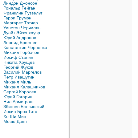
Линдон Джонсон
Рональд Рейган
Франклин Рузвельт
Гарри Трумэн
Маргарет Тэтчер
Уинстон Черчилль
Дуайт Эйзенхауэр
Юрий Андропов
Леонид Брежнев
Константин Черненко
Михаил Горбачев
Иосиф Сталин
Никита Хрущев
Георгий Жуков
Василий Маргелов
Петр Ивашутин
Михаил Миль
Михаил Калашников
Сергей Королев
Юрий Гагарин
Нил Армстронг
Збигнев Бжезинский
Иосип Броз Тито
Хо Ши Мин
Моше Даян