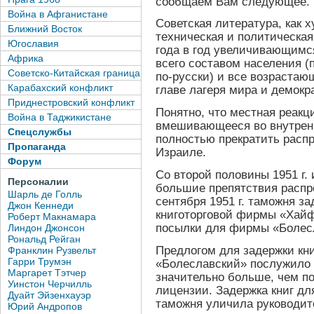
сообщаем Вам следующее.
Война в Афганистане
Советская литература, как х
Ближний Восток
техническая и политическая
Югославия
года в год увеличивающимс
Африка
всего составом населения (
Советско-Китайская граница
по-русски) и все возраста
Карабахский конфликт
главе лагеря мира и демокр
Приднестровский конфликт
Понятно, что местная реакц
Война в Таджикистане
вмешивающееся во внутренн
Спецслужбы
полностью прекратить распр
Пропаганда
Израиле.
Форум
Со второй половины 1951 г.
Персоналии
большие препятствия распр
Шарль де Голль
сентября 1951 г. таможня з
Джон Кеннеди
книготорговой фирмы «Хай
Роберт Макнамара
посылки для фирмы «Болесл
Линдон Джонсон
Рональд Рейган
Предлогом для задержки кн
Франклин Рузвельт
Гарри Трумэн
«Болеславский» послужило 
Маргарет Тэтчер
значительно больше, чем п
Уинстон Черчилль
лицензии. Задержка книг для
Дуайт Эйзенхауэр
таможня уличила руководит
Юрий Андропов