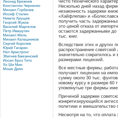
чисто технического характер
Леонид Брежнев
Константин Черненко
Несколько дней назад фирм
Михаил Горбачев
незаконность задержки кни
Иосиф Сталин
«Хайфлепак» и «Болеславск
Никита Хрущев
получить часть задержанны
Георгий Жуков
это ценой отказа от импорт
Василий Маргелов
остаются задержанными до 1
Петр Ивашутин
Михаил Миль
тыс. книг.
Михаил Калашников
Сергей Королев
Вследствие этих и других 
Юрий Гагарин
распространение советской
Нил Армстронг
значительно сократилось и 
Збигнев Бжезинский
размерами лицензий.
Иосип Броз Тито
Хо Ши Мин
Все местные фирмы, работ
Моше Даян
получают лицензии на импор
сумму около 30 тыс. фунтов
новому курсу в размере 60 
упомянутые три фирмы име
Причиной задержки советск
конкретизирующийся антисо
политики и вмешательство 
Несмотря на то, что оплата