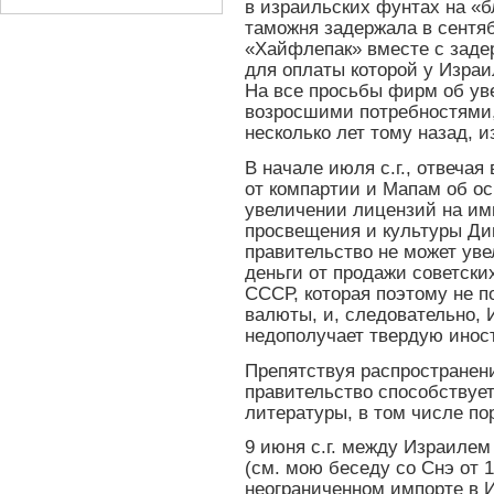
в израильских фунтах на «б
таможня задержала в сентяб
«Хайфлепак» вместе с задер
для оплаты которой у Израи
На все просьбы фирм об уве
возросшими потребностями,
несколько лет тому назад, 
В начале июля с.г., отвечая
от компартии и Мапам об о
увеличении лицензий на им
просвещения и культуры Дин
правительство не может уве
деньги от продажи советски
СССР, которая поэтому не п
валюты, и, следовательно, 
недополучает твердую инос
Препятствуя распространен
правительство способствуе
литературы, в том числе по
9 июня с.г. между Израиле
(см. мою беседу со Снэ от 1
неограниченном импорте в 