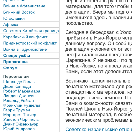
первый секретарь русского 
материалы, для того чтобы 
Война в Афганистане
делегации. Вчера мы подго
Ближний Восток
имевшихся здесь в наличии
Югославия
посольство.
Африка
Советско-Китайская граница
Сегодня я беседовал с Уоло
Карабахский конфликт
прибытии в Нью-Йорк в четв
Приднестровский конфликт
данному вопросу. Он сообщи
делегация уклоняется от вс
Война в Таджикистане
неофициальными представит
Спецслужбы
Царапкина. Я не знаю, что 
Пропаганда
в Нью-Йорке, но я предлага
Форум
Вами, если этот дополните
Персоналии
Возникают дополнительные 
Шарль де Голль
печатного материала для ро
Джон Кеннеди
Роберт Макнамара
стандартных материалов, к
Линдон Джонсон
подходит очень немного. По
Рональд Рейган
Вами о возможности связат
Франклин Рузвельт
Поалей Цион в Нью-Йорке, 
Гарри Трумэн
печатный материал, в особ
Маргарет Тэтчер
Уинстон Черчилль
экономическим проблемам в
Дуайт Эйзенхауэр
Юрий Андропов
Советско-израильские отноше