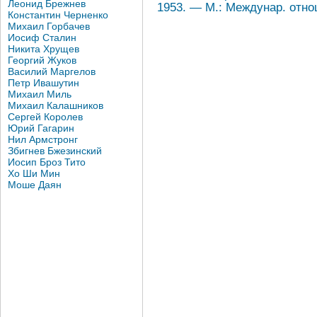
Леонид Брежнев
1953. — М.: Междунар. отно
Константин Черненко
Михаил Горбачев
Иосиф Сталин
Никита Хрущев
Георгий Жуков
Василий Маргелов
Петр Ивашутин
Михаил Миль
Михаил Калашников
Сергей Королев
Юрий Гагарин
Нил Армстронг
Збигнев Бжезинский
Иосип Броз Тито
Хо Ши Мин
Моше Даян