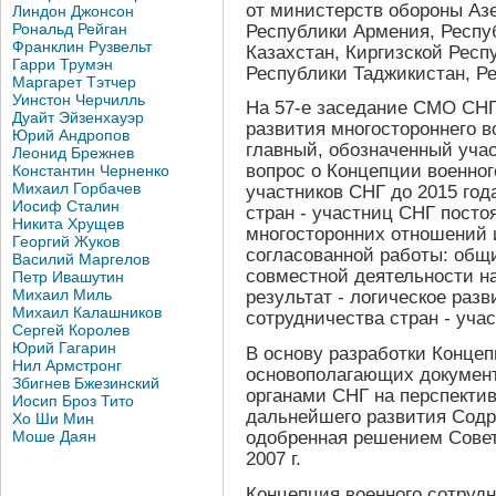
от министерств обороны Аз
Линдон Джонсон
Рональд Рейган
Республики Армения, Респу
Франклин Рузвельт
Казахстан, Киргизской Респ
Гарри Трумэн
Республики Таджикистан, Ре
Маргарет Тэтчер
Уинстон Черчилль
На 57-е заседание СМО СНГ
Дуайт Эйзенхауэр
развития многостороннего в
Юрий Андропов
главный, обозначенный учас
Леонид Брежнев
вопрос о Концепции военног
Константин Черненко
Михаил Горбачев
участников СНГ до 2015 год
Иосиф Сталин
стран - участниц СНГ пост
Никита Хрущев
многосторонних отношений 
Георгий Жуков
согласованной работы: об
Василий Маргелов
совместной деятельности на
Петр Ивашутин
Михаил Миль
результат - логическое разв
Михаил Калашников
сотрудничества стран - уча
Сергей Королев
Юрий Гагарин
В основу разработки Концеп
Нил Армстронг
основополагающих докумен
Збигнев Бжезинский
органами СНГ на перспектив
Иосип Броз Тито
дальнейшего развития Содр
Хо Ши Мин
Моше Даян
одобренная решением Совета
2007 г.
Концепция военного сотрудн