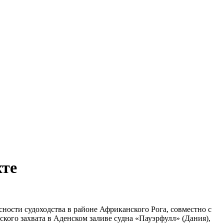
хте
ности судоходства в районе Африканского Рога, совместно с
го захвата в Аденском заливе судна «Пауэрфулл» (Дания),