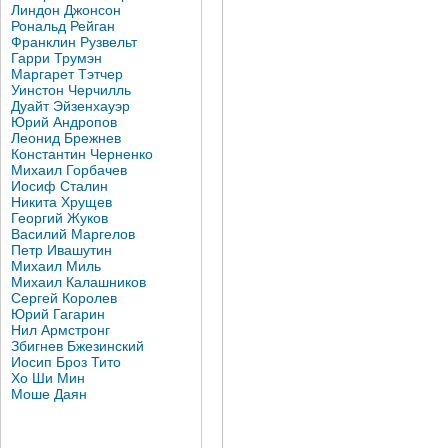
Линдон Джонсон
Рональд Рейган
Франклин Рузвельт
Гарри Трумэн
Маргарет Тэтчер
Уинстон Черчилль
Дуайт Эйзенхауэр
Юрий Андропов
Леонид Брежнев
Константин Черненко
Михаил Горбачев
Иосиф Сталин
Никита Хрущев
Георгий Жуков
Василий Маргелов
Петр Ивашутин
Михаил Миль
Михаил Калашников
Сергей Королев
Юрий Гагарин
Нил Армстронг
Збигнев Бжезинский
Иосип Броз Тито
Хо Ши Мин
Моше Даян