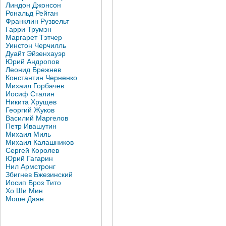
Линдон Джонсон
Рональд Рейган
Франклин Рузвельт
Гарри Трумэн
Маргарет Тэтчер
Уинстон Черчилль
Дуайт Эйзенхауэр
Юрий Андропов
Леонид Брежнев
Константин Черненко
Михаил Горбачев
Иосиф Сталин
Никита Хрущев
Георгий Жуков
Василий Маргелов
Петр Ивашутин
Михаил Миль
Михаил Калашников
Сергей Королев
Юрий Гагарин
Нил Армстронг
Збигнев Бжезинский
Иосип Броз Тито
Хо Ши Мин
Моше Даян