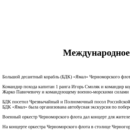
Международное в
Большой десантный корабль (БДК) «Ямал» Черноморского флота
Командир похода капитан 1 ранга Игорь Смоляк и командир ко
Жарко Павичевичу и командующему военно-морскими силами Ч
БДК посетил Чрезвычайный и Полномочный посол Российской Ф
БДК «Ямал» была организована автобусная экскурсия по побе
Военный оркестр Черноморского флота дал концерт для жителе
На концерте оркестра Черноморского флота в столице Черног