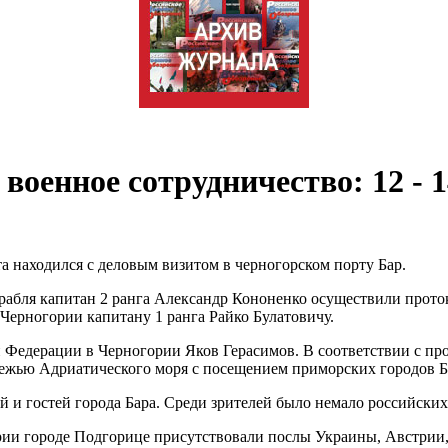
оенное сотрудничество: 12 - 1
 находился с деловым визитом в черногорском порту Бар.
рабля капитан 2 ранга Александр Кононенко осуществили прото
ерногории капитану 1 ранга Райко Булатовичу.
едерации в Черногории Яков Герасимов. В соответствии с про
режью Адриатического моря с посещением приморских городов Б
й и гостей города Бара. Среди зрителей было немало российски
ории городе Подгорице присутствовали послы Украины, Австрии