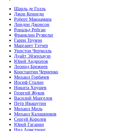
Шарль де Голль
Джон Кеннеди
Роберт Макнамара
Линдон Джонсон
Рональд Рейган
Франклин Рузвельт
Гарри Трумэн
Маргарет Тэтчер
Уинстон Черчилль
Дуайт Эйзенхауэр
Юрий Андропов
Леонид Брежнев
Константин Черненко
Михаил Горбачев
Иосиф Сталин
Никита Хрущев
Георгий Жуков
Василий Маргелов
Петр Ивашутин
Михаил Миль
Михаил Калашников
Сергей Королев
Юрий Гагарин
Нил Армстронг