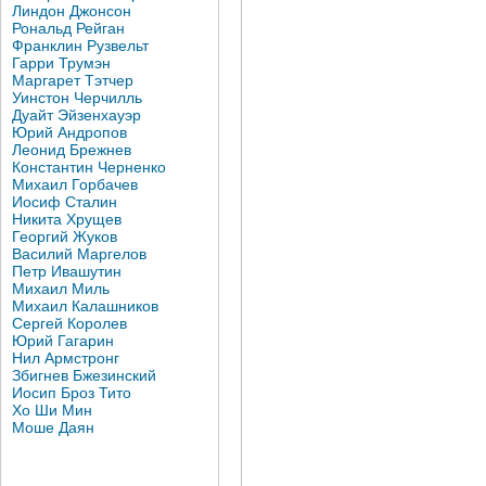
Линдон Джонсон
Рональд Рейган
Франклин Рузвельт
Гарри Трумэн
Маргарет Тэтчер
Уинстон Черчилль
Дуайт Эйзенхауэр
Юрий Андропов
Леонид Брежнев
Константин Черненко
Михаил Горбачев
Иосиф Сталин
Никита Хрущев
Георгий Жуков
Василий Маргелов
Петр Ивашутин
Михаил Миль
Михаил Калашников
Сергей Королев
Юрий Гагарин
Нил Армстронг
Збигнев Бжезинский
Иосип Броз Тито
Хо Ши Мин
Моше Даян