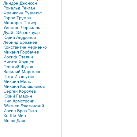
Линдон Джонсон
Рональд Рейган
Франклин Рузвельт
Гарри Трумэн
Маргарет Тэтчер
Уинстон Черчилль
Дуайт Эйзенхауэр
Юрий Андропов
Леонид Брежнев
Константин Черненко
Михаил Горбачев
Иосиф Сталин
Никита Хрущев
Георгий Жуков
Василий Маргелов
Петр Ивашутин
Михаил Миль
Михаил Калашников
Сергей Королев
Юрий Гагарин
Нил Армстронг
Збигнев Бжезинский
Иосип Броз Тито
Хо Ши Мин
Моше Даян