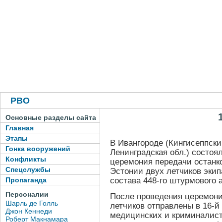
РВО
Основные разделы сайта
Главная
Этапы
В Ивангороде (Кингисеппск
Гонка вооружений
Ленинградская обл.) состоя
Конфликты
церемония передачи останко
Спецслужбы
Эстонии двух летчиков экип
состава 448-го штурмового 
Пропаганда
Персоналии
После проведения церемони
Шарль де Голль
летчиков отправлены в 16-й
Джон Кеннеди
медицинских и криминалист
Роберт Макнамара