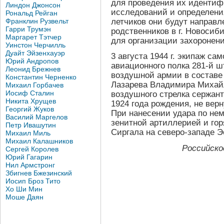
для проведения их идентиф
Линдон Джонсон
исследований и определени
Рональд Рейган
летчиков они будут направ
Франклин Рузвельт
Гарри Трумэн
родственников в г. Новосиби
Маргарет Тэтчер
для организации захоронени
Уинстон Черчилль
Дуайт Эйзенхауэр
3 августа 1944 г. экипаж са
Юрий Андропов
авиационного полка 281-й 
Леонид Брежнев
воздушной армии в составе
Константин Черненко
Лазарева Владимира Михайл
Михаил Горбачев
Иосиф Сталин
воздушного стрелка сержан
Никита Хрущев
1924 года рождения, не вер
Георгий Жуков
При нанесении удара по не
Василий Маргелов
зенитной артиллерией и го
Петр Ивашутин
Сиргала на северо-западе Э
Михаил Миль
Михаил Калашников
Российско
Сергей Королев
Юрий Гагарин
Нил Армстронг
Збигнев Бжезинский
Иосип Броз Тито
Хо Ши Мин
Моше Даян