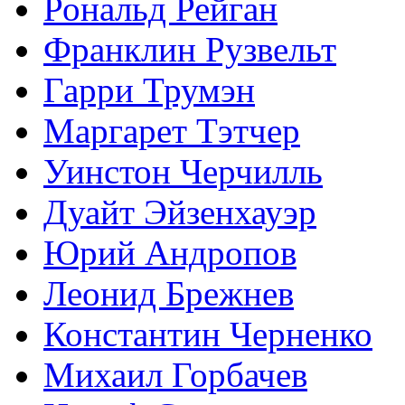
Рональд Рейган
Франклин Рузвельт
Гарри Трумэн
Маргарет Тэтчер
Уинстон Черчилль
Дуайт Эйзенхауэр
Юрий Андропов
Леонид Брежнев
Константин Черненко
Михаил Горбачев