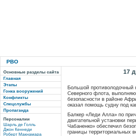
РВО
17 д
Основные разделы сайта
Главная
Этапы
Большой противолодочный 
Гонка вооружений
Северного флота, выполняю
Конфликты
безопасности в районе Афри
Спецслужбы
оказал помощь судну под к
Пропаганда
Балкер «Леди Алла» по при
Персоналии
двигательной установки пе
Шарль де Голль
Чабаненко» обеспечил безоп
Джон Кеннеди
границы территориальных в
Роберт Макнамара