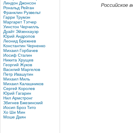
Линдон Джонсон
Российское в
Рональд Рейган
Франклин Рузвельт
Гарри Трумэн
Маргарет Тэтчер
Уинстон Черчилль
Дуайт Эйзенхауэр
Юрий Андропов
Леонид Брежнев
Константин Черненко
Михаил Горбачев
Иосиф Сталин
Никита Хрущев
Георгий Жуков
Василий Маргелов
Петр Ивашутин
Михаил Миль
Михаил Калашников
Сергей Королев
Юрий Гагарин
Нил Армстронг
Збигнев Бжезинский
Иосип Броз Тито
Хо Ши Мин
Моше Даян