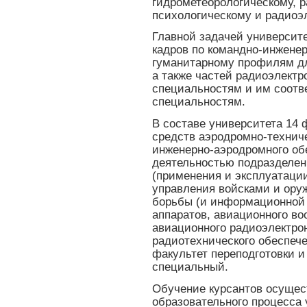
гидрометеорологическому, 
психологическому и радиоэ
Главной задачей университе
кадров по командно-инженер
гуманитарному профилям дл
а также частей радиоэлектр
специальностям и им соот
специальностям.
В составе университета 14 
средств аэродромно-техниче
инженерно-аэродромного об
деятельностью подразделен
(применения и эксплуатаци
управления войсками и ору
борьбы (и информационной 
аппаратов, авиационного во
авиационного радиоэлектро
радиотехнического обеспече
факультет переподготовки 
специальный.
Обучение курсантов осущест
образовательного процесса 