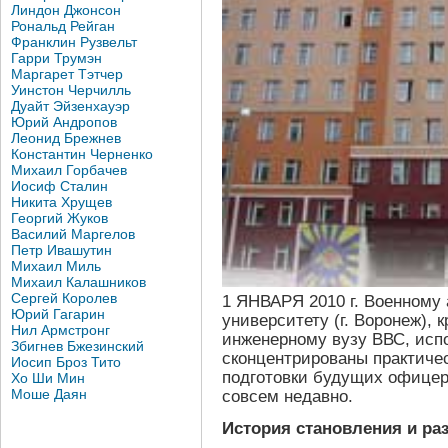
Линдон Джонсон
Рональд Рейган
Франклин Рузвельт
Гарри Трумэн
Маргарет Тэтчер
Уинстон Черчилль
Дуайт Эйзенхауэр
Юрий Андропов
Леонид Брежнев
Константин Черненко
Михаил Горбачев
Иосиф Сталин
Никита Хрущев
Георгий Жуков
Василий Маргелов
Петр Ивашутин
Михаил Миль
Михаил Калашников
Сергей Королев
1 ЯНВАРЯ 2010 г. Военному
Юрий Гагарин
университету (г. Воронеж)
Нил Армстронг
инженерному вузу ВВС, испо
Збигнев Бжезинский
сконцентрированы практиче
Иосип Броз Тито
подготовки будущих офицер
Хо Ши Мин
Моше Даян
совсем недавно.
История становления и ра