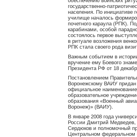
обеспечению воинских риту
государственно-патриотиче
населения. По инициативе г
училище началось формиров
почетного караула (РПК). П
карабинами, особой парадно
состоялось первое выступле
в ритуале возложения венко
РПК стала своего рода визи
Важным событием в истории
вручение ему Боевого знаме
Президента РФ от 18 декабря
Постановлением Правительст
Воронежскому ВАИУ придан 
официальное наименование 
образовательное учреждени
образования «Военный авиа
Воронеж)» (ВАИУ).
В январе 2008 года универс
России Дмитрий Медведев,
Сердюков и полномочный пр
Центральном федеральном о