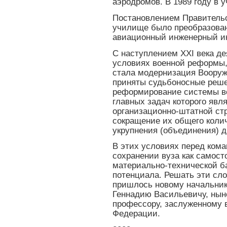
аэродромов. В 1989 году в 
Постановлением Правительст
училище было преобразован
авиационный инженерный и
С наступлением XXI века д
условиях военной реформы,
стала модернизация Вооруж
приняты судьбоносные реше
реформирование системы во
главных задач которого явл
организационно-штатной ст
сокращение их общего коли
укрупнения (объединения) д
В этих условиях перед ком
сохранении вуза как самост
материально-технической ба
потенциала. Решать эти сл
пришлось новому начальник
Геннадию Васильевичу, ныне
профессору, заслуженному 
Федерации.