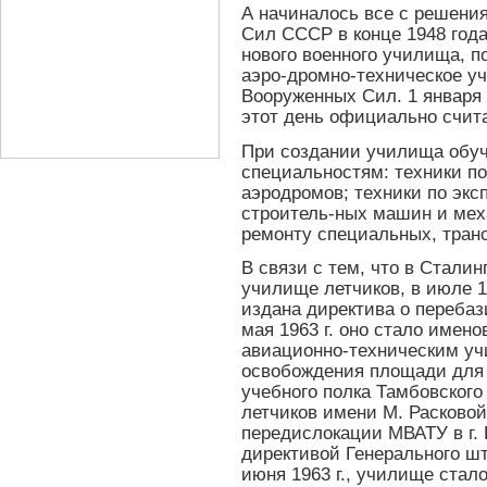
А начиналось все с решени
Сил СССР в конце 1948 года
нового военного училища, 
аэро-дромно-техническое у
Вооруженных Сил. 1 января 
этот день официально счит
При создании училища обуч
специальностям: техники по
аэродромов; техники по экс
строитель-ных машин и мех
ремонту специальных, тран
В связи с тем, что в Стали
училище летчиков, в июле 
издана директива о перебаз
мая 1963 г. оно стало име
авиационно-техническим уч
освобождения площади для
учебного полка Тамбовског
летчиков имени М. Расковой
передислокации МВАТУ в г. 
директивой Генерального ш
июня 1963 г., училище ста