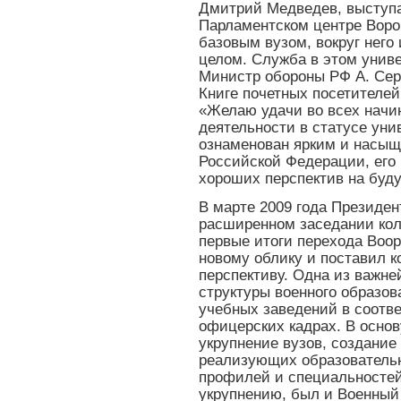
Дмитрий Медведев, выступа
Парламентском центре Ворон
базовым вузом, вокруг него
целом. Служба в этом униве
Министр обороны РФ А. Сер
Книге почетных посетителей
«Желаю удачи во всех начин
деятельности в статусе уни
ознаменован ярким и насы
Российской Федерации, его 
хороших перспектив на буд
В марте 2009 года Президе
расширенном заседании кол
первые итоги перехода Воо
новому облику и поставил 
перспективу. Одна из важн
структуры военного образо
учебных заведений в соотв
офицерских кадрах. В основ
укрупнение вузов, создание
реализующих образователь
профилей и специальностей
укрупнению, был и Военны