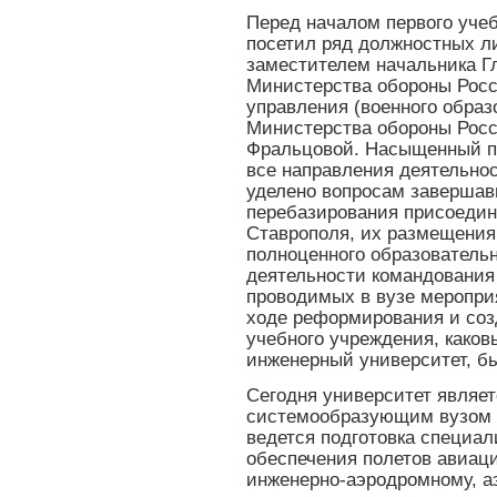
Перед началом первого учеб
посетил ряд должностных л
заместителем начальника Г
Министерства обороны Росс
управления (военного образ
Министерства обороны Рос
Фральцовой. Насыщенный пл
все направления деятельно
уделено вопросам завершав
перебазирования присоедин
Ставрополя, их размещения
полноценного образовательн
деятельности командования 
проводимых в вузе меропри
ходе реформирования и соз
учебного учреждения, како
инженерный университет, б
Сегодня университет являе
системообразующим вузом 
ведется подготовка специал
обеспечения полетов авиац
инженерно-аэродромному, а