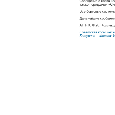
Сообщения с борта ко
также передатчик «Си
Все бортовые системы
Дальнейшие сообщения
АП РФ. Ф.93. Коллекц
Советская космическа
Батурина. - Москва: