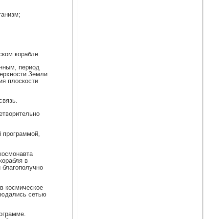
ганизм;
ском корабле.
анным, период
верхности Земли
ния плоскости
связь.
летворительно
й программой,
-космонавта
корабля в
и благополучно
 в космическое
блюдались сетью
рограмме.