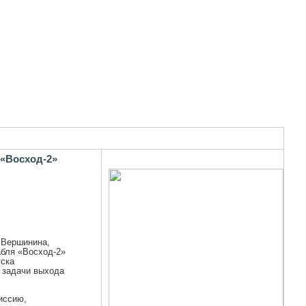
 «Восход-2»
 Вершинина,
абля «Восход-2»
уска
 задачи выхода
иссию,