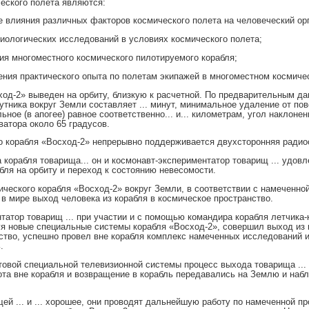
еского полета являются:
е влияния различных факторов космического полета на человеческий ор
биологических исследований в условиях космического полета;
ия многоместного космического пилотируемого корабля;
ения практического опыта по полетам экипажей в многоместном космиче
ход-2» выведен на орбиту, близкую к расчетной. По предварительным д
утника вокруг Земли составляет ... минут, минимальное удаление от по
льное (в апогее) равное соответственно... и... километрам, угол наклоне
ватора около 65 градусов.
о корабля «Восход-2» непрерывно поддерживается двухсторонняя радио
 корабля товарища... он и космонавт-экспериментатор товарищ ... удов
бля на орбиту и переход к состоянию невесомости.
ического корабля «Восход-2» вокруг Земли, в соответствии с намеченно
в мире выход человека из корабля в космическое пространство.
татор товарищ ... при участии и с помощью командира корабля летчика
зуя новые специальные системы корабля «Восход-2», совершил выход из 
ство, успешно провел вне корабля комплекс намеченных исследований 
.
овой специальной телевизионной системы процесс выхода товарища ...
бота вне корабля и возвращение в корабль передавались на Землю и на
ей ... и ... хорошее, они проводят дальнейшую работу по намеченной п