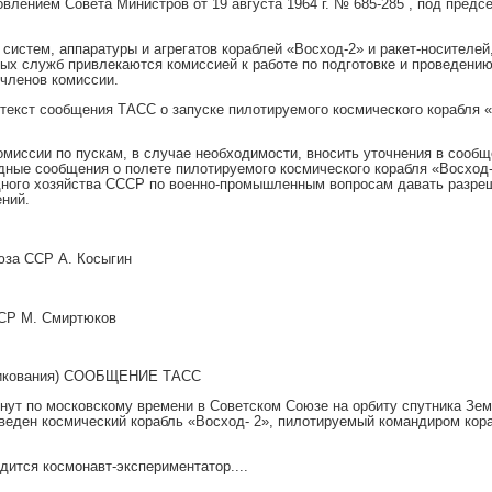
влением Совета Министров от 19 августа 1964 г. № 685-285 , под предс
систем, аппаратуры и агрегатов кораблей «Восход-2» и ракет-носителей,
ых служб привлекаются комиссией к работе по подготовке и проведению
 членов комиссии.
 текст сообщения ТАСС о запуске пилотируемого космического корабля 
омиссии по пускам, в случае необходимости, вносить уточнения в сообщ
дные сообщения о полете пилотируемого космического корабля «Восход-
дного хозяйства СССР по военно-промышленным вопросам давать разре
ний.
юза ССР А. Косыгин
СР М. Смиртюков
икования) СООБЩЕНИЕ ТАСС
.. минут по московскому времени в Советском Союзе на орбиту спутника З
веден космический корабль «Восход- 2», пилотируемый командиром кор
дится космонавт-экспериментатор....