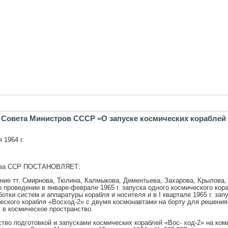
 Совета Министров СССР «О запуске космических кораблей
 1964 г.
юза ССР ПОСТАНОВЛЯЕТ:
ние тт. Смирнова, Тюлина, Калмыкова, Дементьева, Захарова, Крылова,
 проведении в январе-феврале 1965 г. запуска одного космического кор
отки систем и аппаратуры корабля и носителя и в I квартале 1965 г. зап
еского корабля «Восход-2» с двумя космонавтами на борту для решения
 в космическое пространство.
ство подготовкой и запусками космических кораблей «Вос- ход-2» на ком