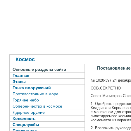
Космос
Постановление
Основные разделы сайта
Главная
№ 1028-397 24 декабря
Этапы
Гонка вооружений
СОВ.СЕКРЕТНО
Противостояние в море
Совет Министров Со
Горячее небо
1. Одобрить предложе
Соперничество в космосе
Келдыша и Королева о
с манекеном для отраб
Ядерное оружие
пилотируемого космич
Конфликты
космонавта из корабля
Спецслужбы
2. Возложить руковод
Пропаганда