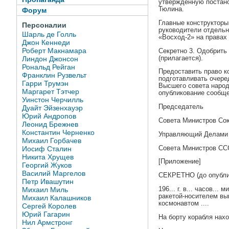
утвержденную постано
Тюлина.
Форум
Главные конструкторы 
Персоналии
руководители отдельн
Шарль де Голль
«Восход-2» на правах
Джон Кеннеди
Роберт Макнамара
Секретно 3. Одобрить
(прилагается).
Линдон Джонсон
Рональд Рейган
Предоставить право к
Франклин Рузвельт
подготавливать очере
Гарри Трумэн
Высшего совета наро
Маргарет Тэтчер
опубликование сообще
Уинстон Черчилль
Председатель
Дуайт Эйзенхауэр
Юрий Андропов
Совета Министров Со
Леонид Брежнев
Константин Черненко
Управляющий Делами
Михаил Горбачев
Совета Министров СС
Иосиф Сталин
Никита Хрущев
[Приложение]
Георгий Жуков
Василий Маргелов
СЕКРЕТНО (до опубл
Петр Ивашутин
196... г. в... часов.
Михаил Миль
ракетой-носителем вы
Михаил Калашников
космонавтом ....
Сергей Королев
Юрий Гагарин
На борту корабля нахо
Нил Армстронг