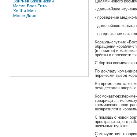
Збигнев Бжезинский
Целями нового космич
Иосип Броз Тито
- дальнейшее изучени
Хо Ши Мин
Моше Даян
- проведение медико-
- дальнейшие испытан
- продолжение накопл
Корабль-спутник «Вос
обращения корабля-сп
(в перигее) и максима
орбиты к плоскости эк
С бортом космическог
По докладу командира
перенесли вывод кора
Во время полета косм
осуществлен впервые 
Космонавт-эксперимен
товарища ..., исполь
космическое простран
возвратился в корабль
С помощью новой борт
пространство, его ра
наземных пунктов.
Самочувствие товарищ