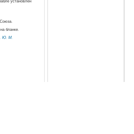
рабле установлен
 Союза.
на бланке.
. Ю. М.