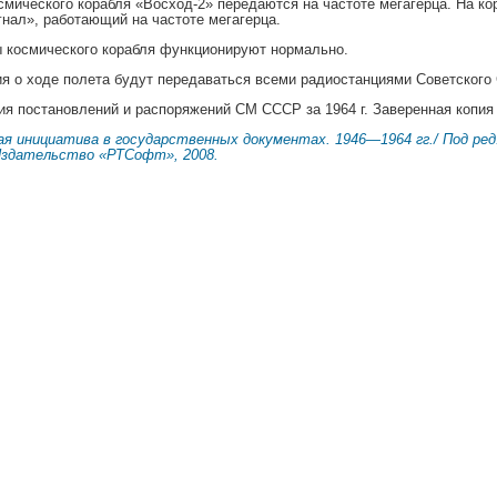
смического корабля «Восход-2» передаются на частоте мегагерца. На ко
гнал», работающий на частоте мегагерца.
 космического корабля функционируют нормально.
 о ходе полета будут передаваться всеми радиостанциями Советского
ия постановлений и распоряжений СМ СССР за 1964 г. Заверенная копия 
я инициатива в государственных документах. 1946—1964 гг./ Под ред
 Издательство «РТСофт», 2008.