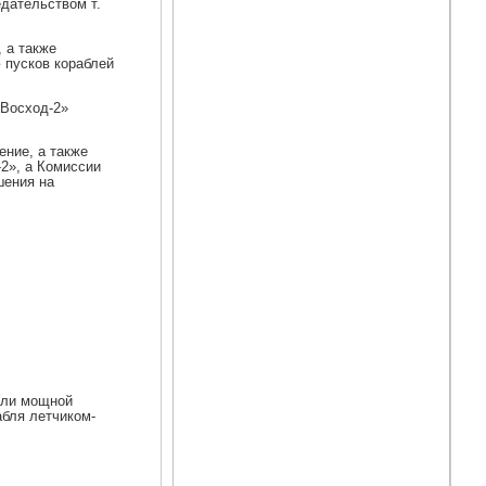
едательством т.
 а также
 пусков кораблей
«Восход-2»
ение, а также
2», а Комиссии
шения на
емли мощной
абля летчиком-