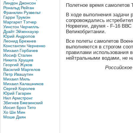
Линдон Джонсон
Полетное время самолетов Т
Рональд Рейган
Франклин Рузвельт
В ходе выполнения задачи 
Гарри Трумэн
сопровождались истребител
Маргарет Тэтчер
Норвегии, двумя - F-16 ВВС
Уинстон Черчилль
Великобритании.
Дуайт Эйзенхауэр
Юрий Андропов
Все полеты самолетов Воен
Леонид Брежнев
Константин Черненко
выполняются в строгом соо
Михаил Горбачев
правилами использования в
Иосиф Сталин
нейтральными водами, не на
Никита Хрущев
Георгий Жуков
Российское
Василий Маргелов
Петр Ивашутин
Михаил Миль
Михаил Калашников
Сергей Королев
Юрий Гагарин
Нил Армстронг
Збигнев Бжезинский
Иосип Броз Тито
Хо Ши Мин
Моше Даян