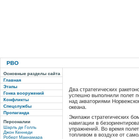
РВО
Основные разделы сайта
Главная
Этапы
Два стратегических ракето
Гонка вооружений
успешно выполнили полет п
Конфликты
над акваториями Норвежског
Спецслужбы
океана.
Пропаганда
Экипажи стратегических бо
Персоналии
навигации в безориентирова
Шарль де Голль
упражнений. Во время полет
Джон Кеннеди
топливом в воздухе от само
Роберт Макнамара