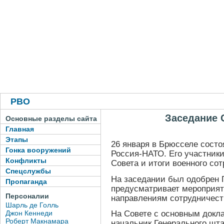
РВО
Заседание 
Основные разделы сайта
Главная
Этапы
26 января в Брюсселе состо
Гонка вооружений
Россия-НАТО. Его участник
Конфликты
Совета и итоги военного сот
Спецслужбы
На заседании был одобрен П
Пропаганда
предусматривает мероприят
Персоналии
направлениям сотрудничест
Шарль де Голль
Джон Кеннеди
На Совете с основным докл
Роберт Макнамара
начальник Генерального шт