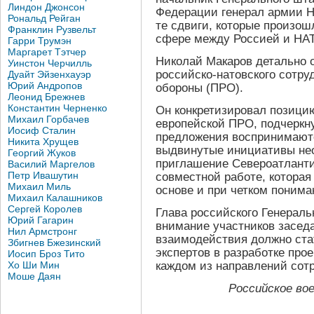
Линдон Джонсон
Федерации генерал армии Н
Рональд Рейган
те сдвиги, которые произо
Франклин Рузвельт
сфере между Россией и НА
Гарри Трумэн
Маргарет Тэтчер
Николай Макаров детально 
Уинстон Черчилль
российско-натовского сотру
Дуайт Эйзенхауэр
Юрий Андропов
обороны (ПРО).
Леонид Брежнев
Константин Черненко
Он конкретизировал позици
Михаил Горбачев
европейской ПРО, подчеркну
Иосиф Сталин
предложения воспринимаютс
Никита Хрущев
выдвинутые инициативы нео
Георгий Жуков
приглашение Североатланти
Василий Маргелов
Петр Ивашутин
совместной работе, которая
Михаил Миль
основе и при четком понима
Михаил Калашников
Сергей Королев
Глава российского Генераль
Юрий Гагарин
внимание участников засед
Нил Армстронг
взаимодействия должно ста
Збигнев Бжезинский
экспертов в разработке про
Иосип Броз Тито
каждом из направлений сот
Хо Ши Мин
Моше Даян
Российское вое