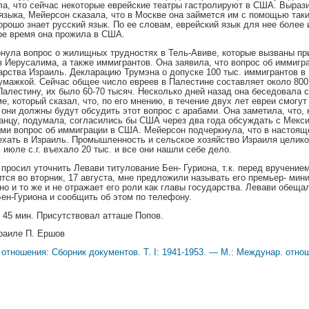
ла, что сейчас некоторые еврейские театры гастролируют в США. Выраз
 языка, Мейерсон сказала, что в Москве она займется им с помощью так
орошо знает русский язык. По ее словам, еврейский язык для нее более
гое время она прожила в США.
нула вопрос о жилищных трудностях в Тель-Авиве, которые вызваны п
з Иерусалима, а также иммигрантов. Она заявила, что вопрос об иммигр
рства Израиль. Декларацию Трумэна о допуске 100 тыс. иммигрантов в
мажкой. Сейчас общее число евреев в Палестине составляет около 800 ты
Палестину, их было 60-70 тысяч. Несколько дней назад она беседовала 
, который сказал, что, по его мнению, в течение двух лет евреи смогу
они должны будут обсудить этот вопрос с арабами. Она заметила, что, 
канцу, подумала, согласились бы США через два года обсуждать с Мекси
ми вопрос об иммиграции в США. Мейерсон подчеркнула, что в настоящ
ехать в Израиль. Промышленность и сельское хозяйство Израиля целик
 июле с.г. въехало 20 тыс. и все они нашли себе дело.
 просил уточнить Левави титулование Бен- Гуриона, т.к. перед вручение
ится во вторник, 17 августа, мне предложили называть его премьер- мин
но и то же и не отражает его роли как главы государства. Левави обеща
Бен-Гуриона и сообщить об этом по телефону.
45 мин. Присутствовал атташе Попов.
раиле П. Ершов
отношения: Сборник документов. Т. I: 1941-1953. — М.: Междунар. отнош