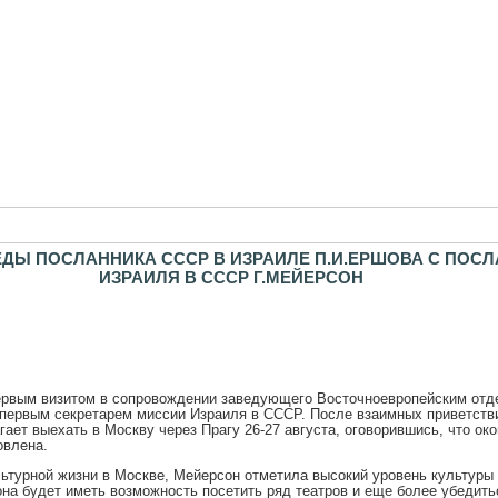
ЕДЫ ПОСЛАННИКА СССР В ИЗРАИЛЕ П.И.ЕРШОВА С ПОС
ИЗРАИЛЯ В СССР Г.МЕЙЕРСОН
ервым визитом в сопровождении заведующего Восточноевропейским от
 первым секретарем миссии Израиля в СССР. После взаимных приветст
гает выехать в Москву через Прагу 26-27 августа, оговорившись, что ок
овлена.
льтурной жизни в Москве, Мейерсон отметила высокий уровень культуры
она будет иметь возможность посетить ряд театров и еще более убедить