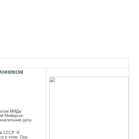
ЛАННИКОМ
делом МИДа
вий Мейерсон
ончательная дата
 в СССР. Я
ся в этом. Она