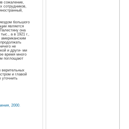
ив сожаление,
их сотрудников,
 иностранный,
риездом большого
ации является
 Палестину она
с., а в 1921 г.,
с американским
т продолжать
ничего не
кой и други- ми
ее время много
ом поглощают
м верительных
истром и главой
л уточнить
ения, 2000.