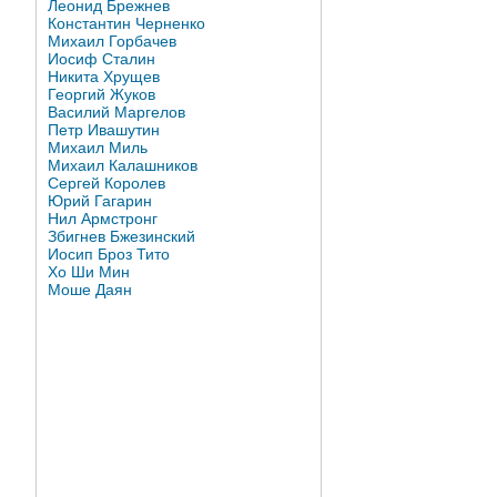
Леонид Брежнев
Константин Черненко
Михаил Горбачев
Иосиф Сталин
Никита Хрущев
Георгий Жуков
Василий Маргелов
Петр Ивашутин
Михаил Миль
Михаил Калашников
Сергей Королев
Юрий Гагарин
Нил Армстронг
Збигнев Бжезинский
Иосип Броз Тито
Хо Ши Мин
Моше Даян