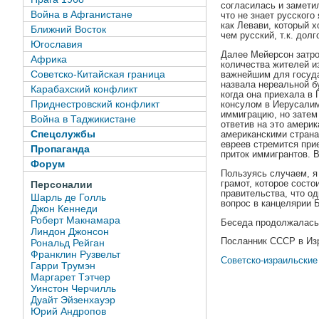
согласилась и замети
Война в Афганистане
что не знает русского
как Левави, который х
Ближний Восток
чем русский, т.к. дол
Югославия
Далее Мейерсон затро
Африка
количества жителей и
Советско-Китайская граница
важнейшим для госуда
назвала нереальной бу
Карабахский конфликт
когда она приехала в 
Приднестровский конфликт
консулом в Иерусалиме
иммиграцию, но затем 
Война в Таджикистане
ответив на это амери
Спецслужбы
американскими страна
евреев стремится при
Пропаганда
приток иммигрантов. В
Форум
Пользуясь случаем, я
грамот, которое состо
Персоналии
правительства, что од
Шарль де Голль
вопрос в канцелярии 
Джон Кеннеди
Роберт Макнамара
Беседа продолжалась 
Линдон Джонсон
Посланник СССР в Из
Рональд Рейган
Франклин Рузвельт
Советско-израильские 
Гарри Трумэн
Маргарет Тэтчер
Уинстон Черчилль
Дуайт Эйзенхауэр
Юрий Андропов