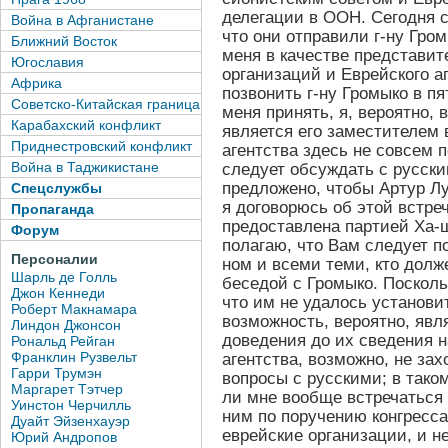
делегации в ООН. Сегодня 
Война в Афганистане
что они отправили г-ну Гро
Ближний Восток
меня в качестве представит
Югославия
организаций и Еврейского а
Африка
позвонить г-ну Громыко в пя
Советско-Китайская граница
меня принять, я, вероятно, 
Карабахский конфликт
является его заместителем 
Приднестровский конфликт
агентства здесь не совсем 
Война в Таджикистане
следует обсуждать с русски
предложено, чтобы Артур Лу
Спецслужбы
я договорюсь об этой встре
Пропаганда
предоставлена партией Ха-
Форум
полагаю, что Вам следует п
Персоналии
ном и всеми теми, кто долж
Шарль де Голль
беседой с Громыко. Посколь
Джон Кеннеди
что им не удалось установит
Роберт Макнамара
возможность, вероятно, явл
Линдон Джонсон
доведения до их сведения н
Рональд Рейган
Франклин Рузвельт
агентства, возможно, не за
Гарри Трумэн
вопросы с русскими; в тако
Маргарет Тэтчер
ли мне вообще встречаться 
Уинстон Черчилль
ним по поручению конгресс
Дуайт Эйзенхауэр
еврейские организации, и н
Юрий Андропов