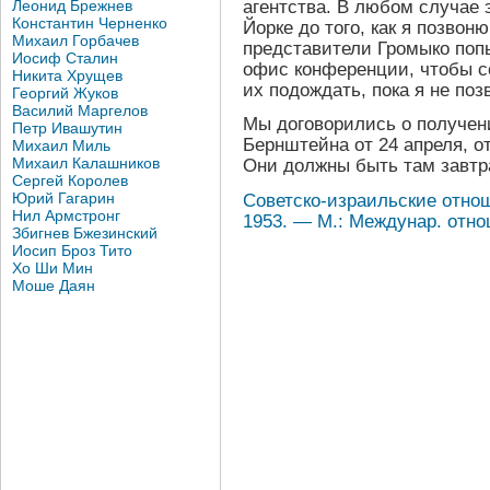
агентства. В любом случае 
Леонид Брежнев
Константин Черненко
Йорке до того, как я позвон
Михаил Горбачев
представители Громыко поп
Иосиф Сталин
офис конференции, чтобы с
Никита Хрущев
их подождать, пока я не поз
Георгий Жуков
Василий Маргелов
Мы договорились о получен
Петр Ивашутин
Бернштейна от 24 апреля, о
Михаил Миль
Михаил Калашников
Они должны быть там завтр
Сергей Королев
Юрий Гагарин
Советско-израильские отноше
Нил Армстронг
1953. — М.: Междунар. отно
Збигнев Бжезинский
Иосип Броз Тито
Хо Ши Мин
Моше Даян